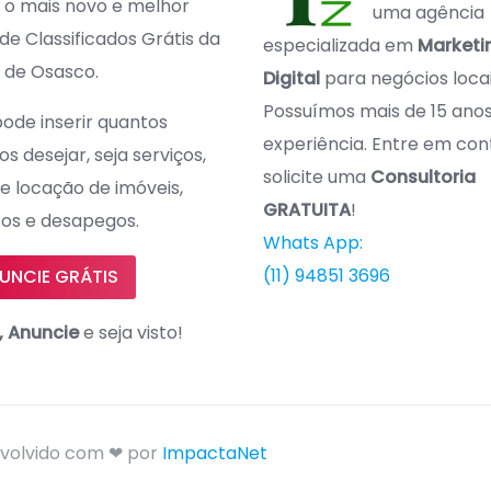
o mais novo e melhor
uma agência
 de Classificados Grátis da
especializada em
Marketi
 de Osasco.
Digital
para negócios locai
Possuímos mais de 15 ano
ode inserir quantos
experiência. Entre em con
s desejar, seja serviços,
solicite uma
Consultoria
e locação de imóveis,
GRATUITA
!
os e desapegos.
Whats App:
(11) 94851 3696
UNCIE GRÁTIS
, Anuncie
e seja visto!
nvolvido com ❤ por
ImpactaNet