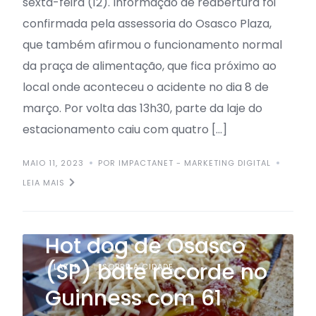
sexta-feira (12). Informação de reabertura foi
confirmada pela assessoria do Osasco Plaza,
que também afirmou o funcionamento normal
da praça de alimentação, que fica próximo ao
local onde aconteceu o acidente no dia 8 de
março. Por volta das 13h30, parte da laje do
estacionamento caiu com quatro […]
MAIO 11, 2023
POR IMPACTANET - MARKETING DIGITAL
LEIA MAIS
Hot dog de Osasco
(SP) bate recorde no
LAZER
SOBRE A CIDADE
Guinness com 61